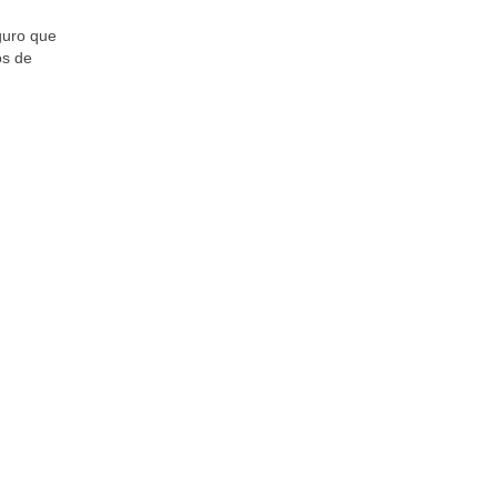
guro que
os de