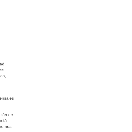
ad.
te
cos,
mensales
ción de
está
 no nos